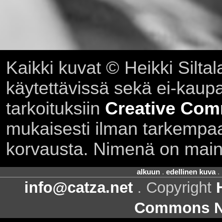
Kaikki kuvat © Heikki Siltal
käytettävissä sekä ei-kaupall
tarkoituksiin
Creative Com
mukaisesti ilman tarkempaa 
korvausta. Nimenä on main
alkuun
.
edellinen kuva
.
info@catza.net
. Copyright
Commons Ni