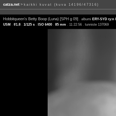
catza.net
>
kaikki kuvat (kuva 14196/47316)
Hobbitqueen's Betty Boop (Luna) [SPH g 09]
. albumi
ERY-SYD ry:n k
USM
.
f/1.8
.
1/125 s
.
ISO 6400
.
85 mm
. 11:22:56 . tunniste 137069