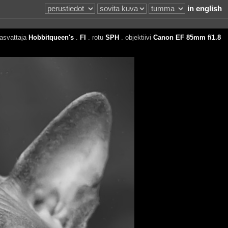
in english
asvattaja
Hobbitqueen's
.
FI
. rotu
SPH
. objektiivi
Canon EF 85mm f/1.8