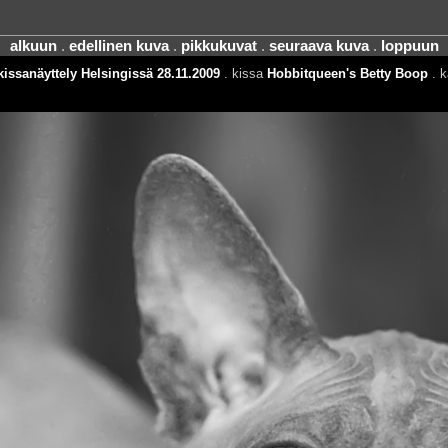
alkuun
.
edellinen kuva
.
pikkukuvat
.
seuraava kuva
.
loppuun
issanäyttely Helsingissä 28.11.2009
. kissa
Hobbitqueen's Betty Boop
. k