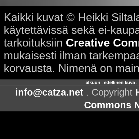
Kaikki kuvat © Heikki Siltal
käytettävissä sekä ei-kaupall
tarkoituksiin
Creative Com
mukaisesti ilman tarkempaa 
korvausta. Nimenä on main
alkuun
.
edellinen kuva
.
info@catza.net
. Copyright
Commons Ni