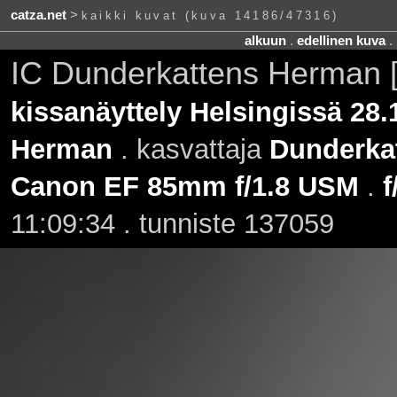
catza.net
>
kaikki kuvat (kuva 14186/47316)
alkuun
.
edellinen kuva
.
IC Dunderkattens Herman
kissanäyttely Helsingissä 28.
Herman
. kasvattaja
Dunderka
Canon EF 85mm f/1.8 USM
.
f
11:09:34 . tunniste 137059