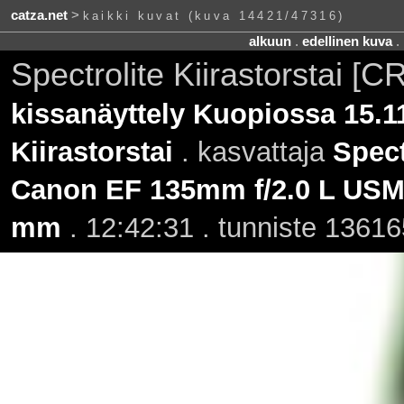
catza.net
>
kaikki kuvat (kuva 14421/47316)
alkuun
.
edellinen kuva
.
Spectrolite Kiirastorstai [
kissanäyttely Kuopiossa 15.1
Kiirastorstai
. kasvattaja
Spect
Canon EF 135mm f/2.0 L US
mm
. 12:42:31 . tunniste 13616