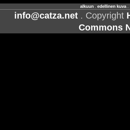
alkuun
.
edellinen kuva
.
info@catza.net
. Copyright
Commons Ni