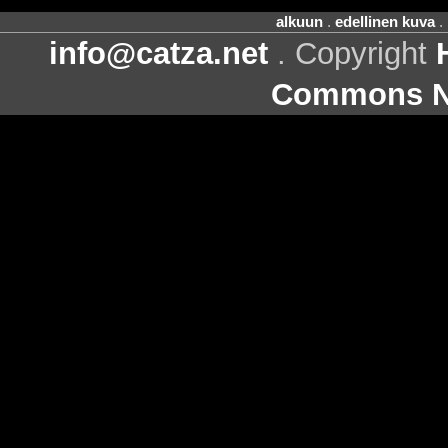
alkuun
.
edellinen kuva
.
info@catza.net
. Copyright
Commons Ni