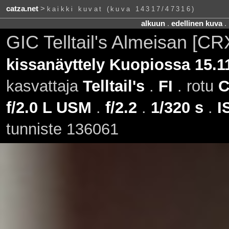
catza.net
>
kaikki kuvat (kuva 14317/47316)
alkuun
.
edellinen kuva
.
GIC Telltail's Almeisan [C
kissanäyttely Kuopiossa 15.1
kasvattaja
Telltail's
.
FI
. rotu
f/2.0 L USM
.
f/2.2
.
1/320 s
.
I
tunniste 136061