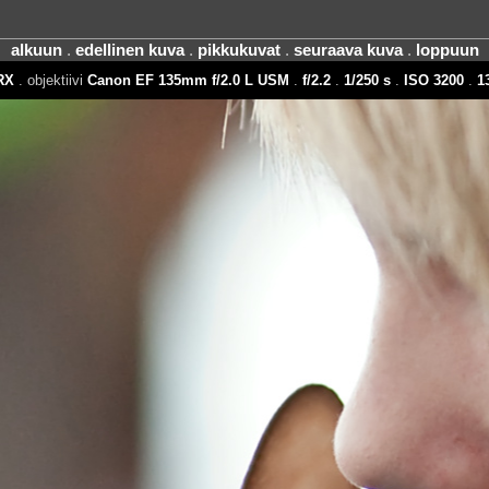
alkuun
.
edellinen kuva
.
pikkukuvat
.
seuraava kuva
.
loppuun
RX
. objektiivi
Canon EF 135mm f/2.0 L USM
.
f/2.2
.
1/250 s
.
ISO 3200
.
1