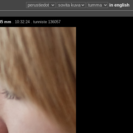
in english
35 mm
. 10:32:24 . tunniste 136057