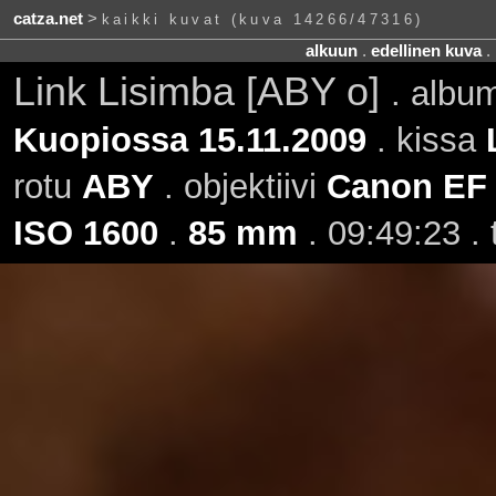
catza.net
>
kaikki kuvat (kuva 14266/47316)
alkuun
.
edellinen kuva
.
Link Lisimba [ABY o]
. albu
Kuopiossa 15.11.2009
. kissa
rotu
ABY
. objektiivi
Canon EF
ISO 1600
.
85 mm
. 09:49:23 .