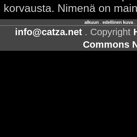
korvausta. Nimenä on main
alkuun
.
edellinen kuva
.
info@catza.net
. Copyright
Commons Ni