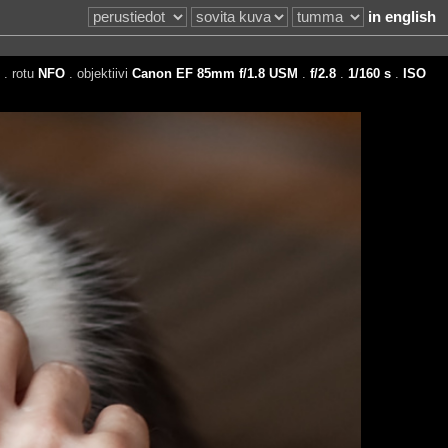
in english
. rotu
NFO
. objektiivi
Canon EF 85mm f/1.8 USM
.
f/2.8
.
1/160 s
.
ISO