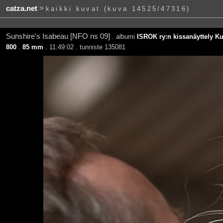
catza.net
>
kaikki kuvat (kuva 14525/47316)
Sunshire's Isabeau [NFO ns 09]
. albumi
ISROK ry:n kissanäyttely K
800
.
85 mm
. 11:49:02 . tunniste 135081