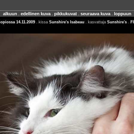
alkuun
.
edellinen kuva
.
pikkukuvat
.
seuraava kuva
.
loppuun
uopiossa 14.11.2009
. kissa
Sunshire's Isabeau
. kasvattaja
Sunshire's
.
FI