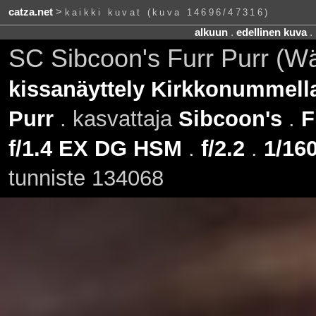
catza.net
>
kaikki kuvat (kuva 14696/47316)
alkuun
.
edellinen kuva
.
SC Sibcoon's Furr Purr (Wä
kissanäyttely Kirkkonummella
Purr
. kasvattaja
Sibcoon's
.
F
f/1.4 EX DG HSM
.
f/2.2
.
1/160
tunniste 134068