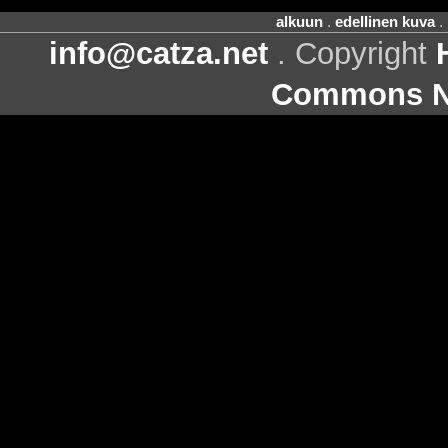
alkuun
.
edellinen kuva
.
info@catza.net
. Copyright
Commons Ni