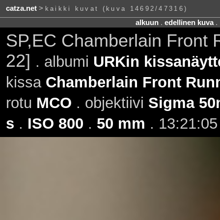
catza.net
>
kaikki kuvat (kuva 14692/47316)
alkuun
.
edellinen kuva
.
SP,EC Chamberlain Front 
22]
. albumi
URKin kissanäytt
kissa
Chamberlain Front Run
rotu
MCO
. objektiivi
Sigma 50
s
.
ISO 800
.
50 mm
. 13:21:05