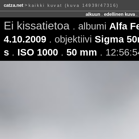
catza.net
>
kaikki kuvat (kuva 14939/47316)
alkuun
.
edellinen kuva
.
Ei kissatietoa
. albumi
Alfa F
4.10.2009
. objektiivi
Sigma 50
s
.
ISO 1000
.
50 mm
. 12:56:5