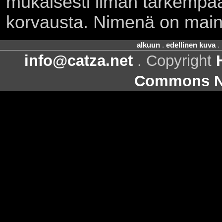
mukaisesti ilman tarkempaa 
korvausta. Nimenä on main
alkuun
.
edellinen kuva
.
info@catza.net
. Copyright
Commons Ni