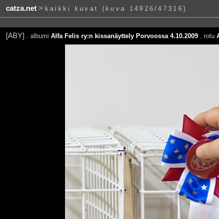
catza.net
>
kaikki kuvat (kuva 14926/47316)
[ABY]
. albumi
Alfa Felis ry:n kissanäyttely Porvoossa 4.10.2009
. rotu