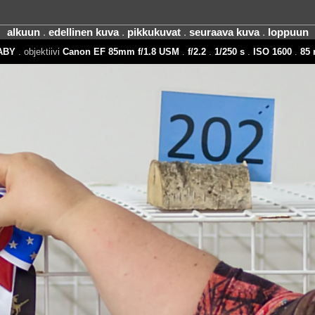
alkuun
.
edellinen kuva
.
pikkukuvat
.
seuraava kuva
.
loppuun
ABY
. objektiivi
Canon EF 85mm f/1.8 USM
.
f/2.2
.
1/250 s
.
ISO 1600
.
85