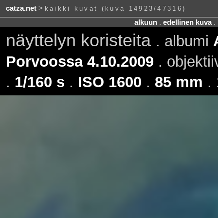
catza.net
>
kaikki kuvat (kuva 14923/47316)
alkuun
.
edellinen kuva
.
näyttelyn koristeita
. albumi
Porvoossa 4.10.2009
. objektii
.
1/160 s
.
ISO 1600
.
85 mm
. 