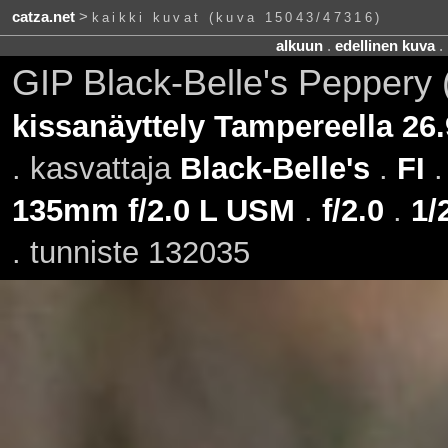
catza.net
>
kaikki kuvat (kuva 15043/47316)
alkuun
.
edellinen kuva
.
GIP Black-Belle's Peppery
kissanäyttely Tampereella 26
. kasvattaja
Black-Belle's
.
FI
.
135mm f/2.0 L USM
.
f/2.0
.
1/
. tunniste 132035