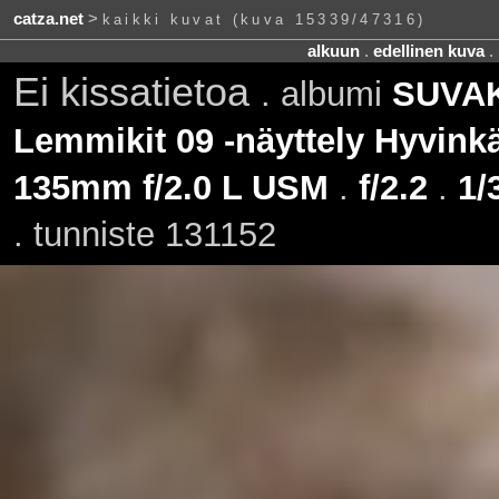
catza.net
>
kaikki kuvat (kuva 15339/47316)
alkuun
.
edellinen kuva
.
Ei kissatietoa
. albumi
SUVAKi
Lemmikit 09 -näyttely Hyvinkä
135mm f/2.0 L USM
.
f/2.2
.
1/
. tunniste 131152