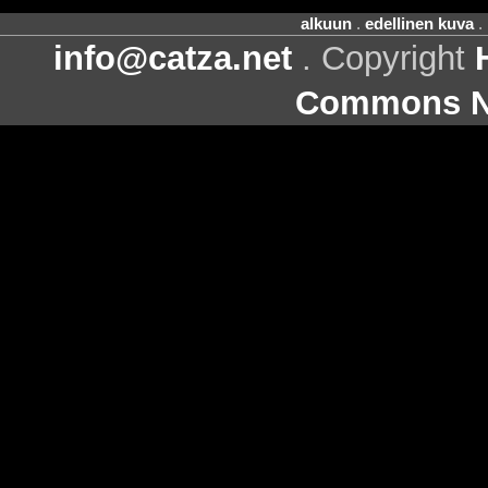
alkuun
.
edellinen kuva
.
info@catza.net
. Copyright
Commons Ni