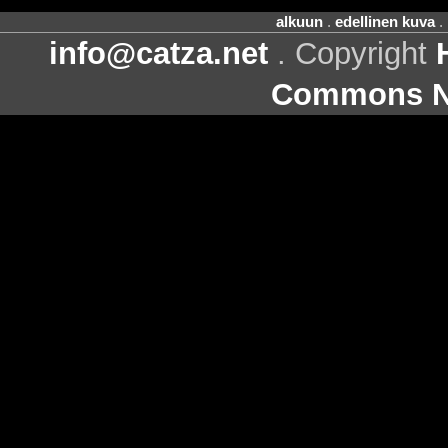
alkuun
.
edellinen kuva
.
info@catza.net
. Copyright
Commons Ni