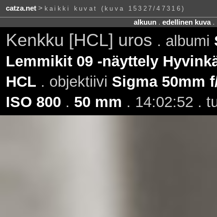
catza.net
>
kaikki kuvat (kuva 15327/47316)
alkuun
.
edellinen kuva
.
Kenkku [HCL] uros
. albumi
Lemmikit 09 -näyttely Hyvinkä
HCL
. objektiivi
Sigma 50mm f
ISO 800
.
50 mm
. 14:02:52 . t