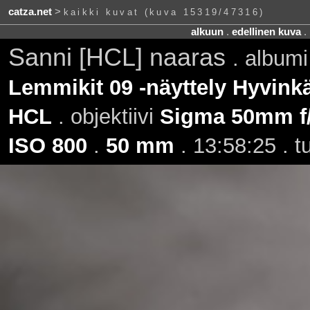
catza.net
>
kaikki kuvat (kuva 15319/47316)
alkuun
.
edellinen kuva
.
Sanni [HCL] naaras
. album
Lemmikit 09 -näyttely Hyvinkä
HCL
. objektiivi
Sigma 50mm f
ISO 800
.
50 mm
. 13:58:25 . t