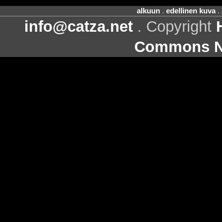
alkuun
.
edellinen kuva
.
info@catza.net
. Copyright
Commons Ni