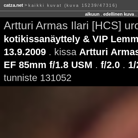
catza.net
>
kaikki kuvat (kuva 15239/47316)
alkuun
.
edellinen kuva
.
Artturi Armas Ilari [HCS] u
kotikissanäyttely & VIP Lemmi
13.9.2009
. kissa
Artturi Armas
EF 85mm f/1.8 USM
.
f/2.0
.
1/
tunniste 131052