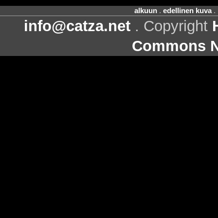
alkuun
.
edellinen kuva
.
info@catza.net
. Copyright
Commons Ni