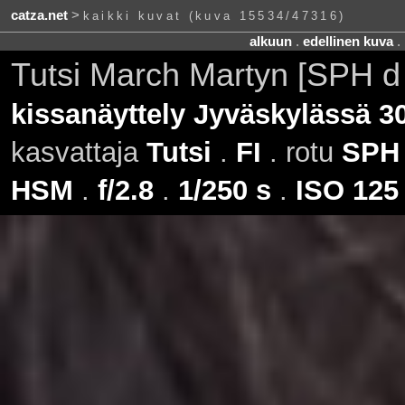
catza.net
>
kaikki kuvat (kuva 15534/47316)
alkuun
.
edellinen kuva
.
Tutsi March Martyn [SPH d
kissanäyttely Jyväskylässä 3
kasvattaja
Tutsi
.
FI
. rotu
SPH
HSM
.
f/2.8
.
1/250 s
.
ISO 125