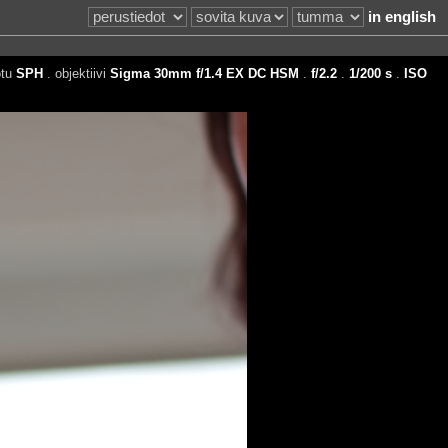
in english
otu
SPH
. objektiivi
Sigma 30mm f/1.4 EX DC HSM
.
f/2.2
.
1/200 s
.
ISO