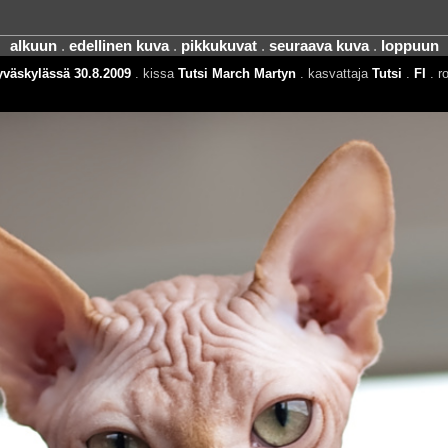
alkuun
.
edellinen kuva
.
pikkukuvat
.
seuraava kuva
.
loppuun
yväskylässä 30.8.2009
. kissa
Tutsi March Martyn
. kasvattaja
Tutsi
.
FI
. r