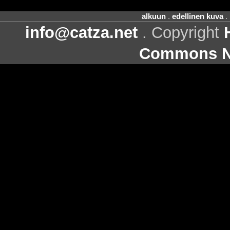
alkuun
.
edellinen kuva
.
info@catza.net
. Copyright
Commons Ni