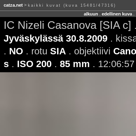
catza.net
>
kaikki kuvat (kuva 15481/47316)
alkuun
.
edellinen kuva
.
IC Nizeli Casanova [SIA c]
Jyväskylässä 30.8.2009
. kiss
.
NO
. rotu
SIA
. objektiivi
Cano
s
.
ISO 200
.
85 mm
. 12:06:57