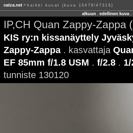
catza.net
>
kaikki kuvat (kuva 15479/47316)
alkuun
.
edellinen kuva
.
IP,CH Quan Zappy-Zappa 
KIS ry:n kissanäyttely Jyväsk
Zappy-Zappa
. kasvattaja
Qua
EF 85mm f/1.8 USM
.
f/2.8
.
1/
tunniste 130120