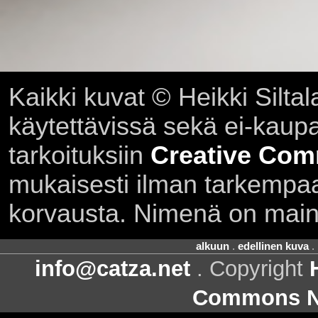
Kaikki kuvat © Heikki Siltal
käytettävissä sekä ei-kaupall
tarkoituksiin
Creative Com
mukaisesti ilman tarkempaa 
korvausta. Nimenä on main
alkuun
.
edellinen kuva
.
info@catza.net
. Copyright
Commons Ni