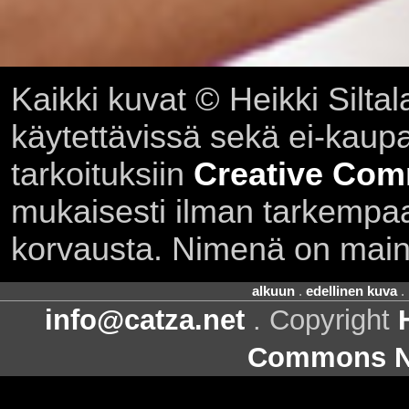
Kaikki kuvat © Heikki Siltal
käytettävissä sekä ei-kaupall
tarkoituksiin
Creative Com
mukaisesti ilman tarkempaa 
korvausta. Nimenä on main
alkuun
.
edellinen kuva
.
info@catza.net
. Copyright
Commons Ni