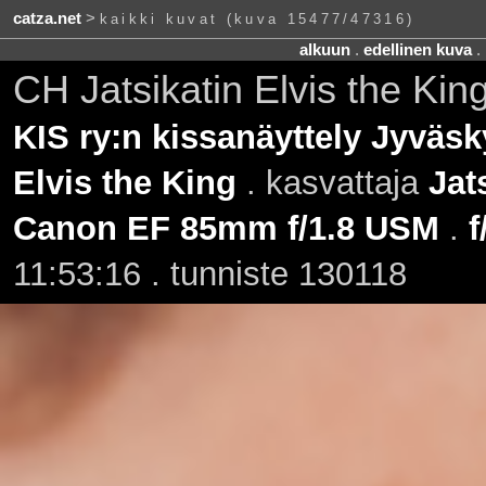
catza.net
>
kaikki kuvat (kuva 15477/47316)
alkuun
.
edellinen kuva
.
CH Jatsikatin Elvis the Ki
KIS ry:n kissanäyttely Jyväsk
Elvis the King
. kasvattaja
Jat
Canon EF 85mm f/1.8 USM
.
f
11:53:16 . tunniste 130118