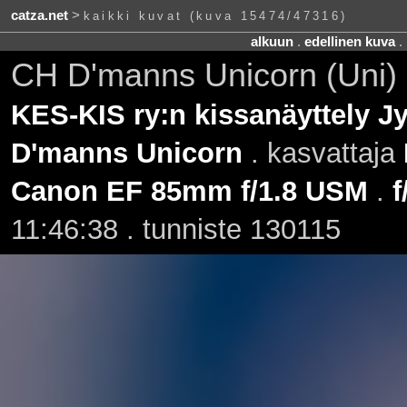
catza.net
>
kaikki kuvat (kuva 15474/47316)
alkuun
.
edellinen kuva
.
CH D'manns Unicorn (Uni) 
KES-KIS ry:n kissanäyttely J
D'manns Unicorn
. kasvattaja
Canon EF 85mm f/1.8 USM
.
f
11:46:38 . tunniste 130115