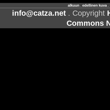
alkuun
.
edellinen kuva
.
info@catza.net
. Copyright
Commons Ni