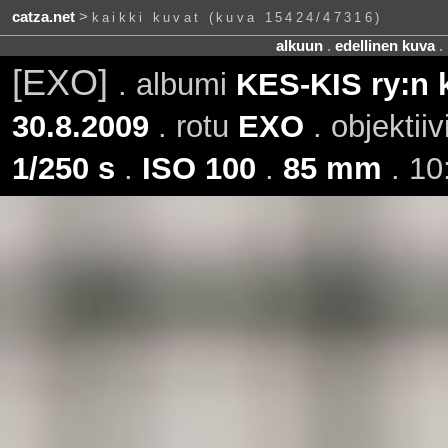
catza.net
>
kaikki kuvat (kuva 15424/47316)
alkuun
.
edellinen kuva
.
[EXO]
. albumi
KES-KIS ry:n 
30.8.2009
. rotu
EXO
. objektiiv
1/250 s
.
ISO 100
.
85 mm
. 10