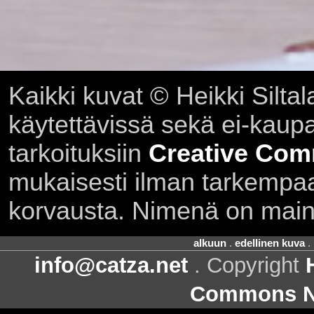
Kaikki kuvat © Heikki Siltal
käytettävissä sekä ei-kaupall
tarkoituksiin
Creative Com
mukaisesti ilman tarkempaa 
korvausta. Nimenä on main
alkuun
.
edellinen kuva
.
info@catza.net
. Copyright
Commons Ni