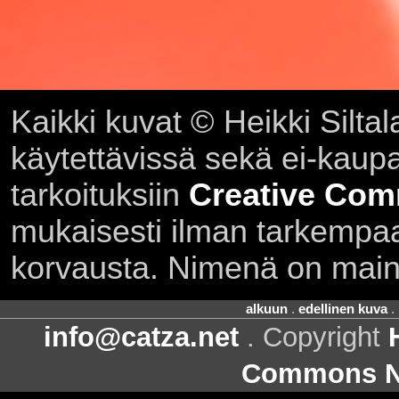
Kaikki kuvat © Heikki Siltal
käytettävissä sekä ei-kaupall
tarkoituksiin
Creative Com
mukaisesti ilman tarkempaa 
korvausta. Nimenä on main
alkuun
.
edellinen kuva
.
info@catza.net
. Copyright
Commons Ni