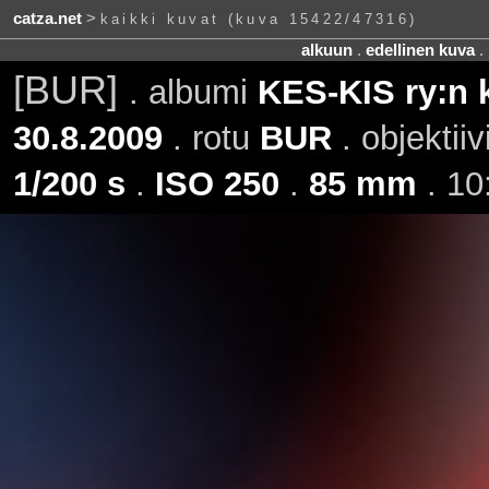
catza.net
>
kaikki kuvat (kuva 15422/47316)
alkuun
.
edellinen kuva
.
[BUR]
. albumi
KES-KIS ry:n 
30.8.2009
. rotu
BUR
. objektiiv
1/200 s
.
ISO 250
.
85 mm
. 10