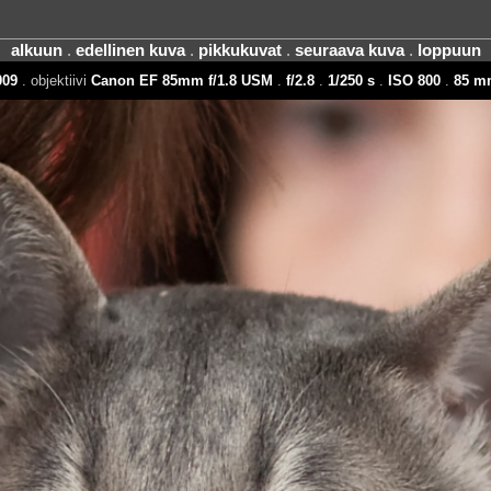
alkuun
.
edellinen kuva
.
pikkukuvat
.
seuraava kuva
.
loppuun
009
. objektiivi
Canon EF 85mm f/1.8 USM
.
f/2.8
.
1/250 s
.
ISO 800
.
85 m