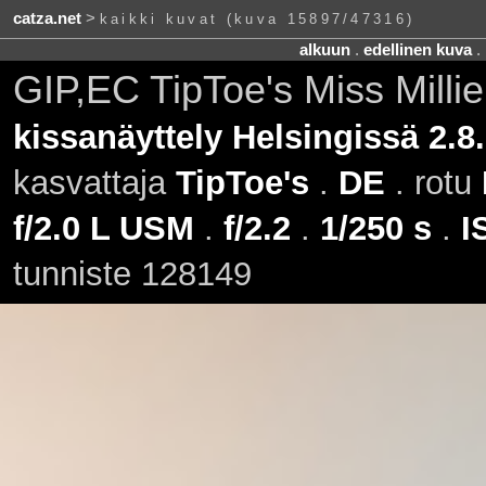
catza.net
>
kaikki kuvat (kuva 15897/47316)
alkuun
.
edellinen kuva
.
GIP,EC TipToe's Miss Millie
kissanäyttely Helsingissä 2.8
kasvattaja
TipToe's
.
DE
. rotu
f/2.0 L USM
.
f/2.2
.
1/250 s
.
I
tunniste 128149