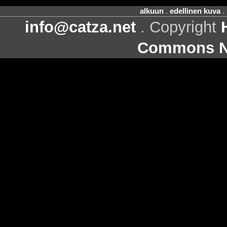
alkuun
.
edellinen kuva
.
info@catza.net
. Copyright
Commons Ni