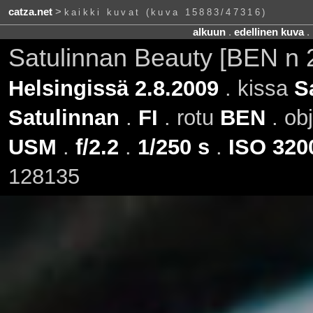
catza.net
>
kaikki kuvat (kuva 15883/47316)
alkuun
.
edellinen kuva
.
Satulinnan Beauty [BEN n 
Helsingissä 2.8.2009
. kissa
S
Satulinnan
.
FI
. rotu
BEN
. obj
USM
.
f/2.2
.
1/250 s
.
ISO 320
128135