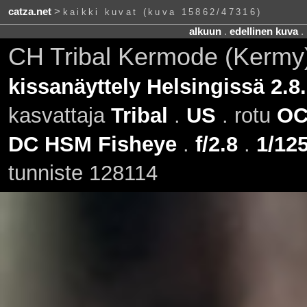
catza.net
>
kaikki kuvat (kuva 15862/47316)
alkuun
.
edellinen kuva
.
CH Tribal Kermode (Kermy)
kissanäyttely Helsingissä 2.8
kasvattaja
Tribal
.
US
. rotu
OC
DC HSM Fisheye
.
f/2.8
.
1/125
tunniste 128114