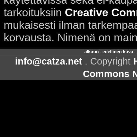
käytettävissä sekä ei-kaupall
tarkoituksiin
Creative Com
mukaisesti ilman tarkempaa 
korvausta. Nimenä on main
alkuun
.
edellinen kuva
.
info@catza.net
. Copyright
Commons Ni