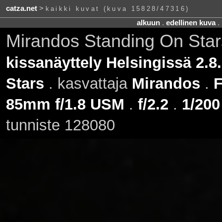
catza.net
>
kaikki kuvat (kuva 15828/47316)
alkuun
.
edellinen kuva
.
Mirandos Standing On Sta
kissanäyttely Helsingissä 2.8
Stars
. kasvattaja
Mirandos
.
F
85mm f/1.8 USM
.
f/2.2
.
1/200
tunniste 128080