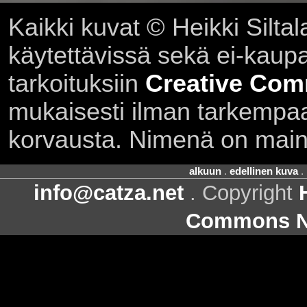
Kaikki kuvat © Heikki Siltal
käytettävissä sekä ei-kaupall
tarkoituksiin
Creative Com
mukaisesti ilman tarkempaa 
korvausta. Nimenä on main
alkuun
.
edellinen kuva
.
info@catza.net
. Copyright
Commons Ni