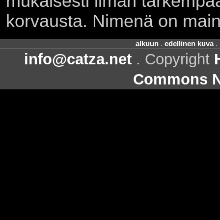
mukaisesti ilman tarkempaa 
korvausta. Nimenä on main
alkuun
.
edellinen kuva
.
info@catza.net
. Copyright
Commons Ni