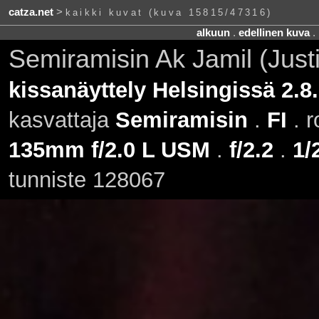
catza.net
>
kaikki kuvat (kuva 15815/47316)
alkuun
.
edellinen kuva
.
Semiramisin Ak Jamil (Just
kissanäyttely Helsingissä 2.8
kasvattaja
Semiramisin
.
FI
. r
135mm f/2.0 L USM
.
f/2.2
.
1/
tunniste 128067