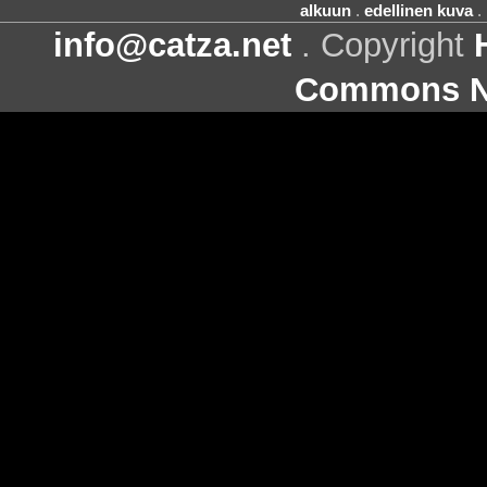
alkuun
.
edellinen kuva
.
info@catza.net
. Copyright
Commons Ni