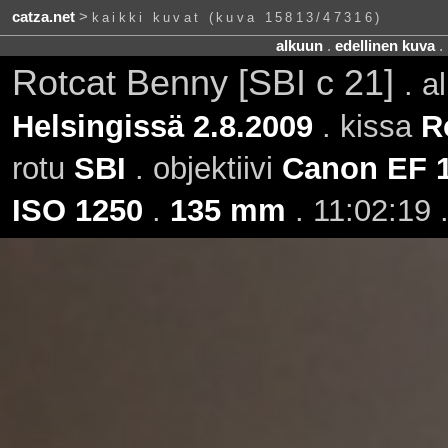
catza.net
>
kaikki kuvat (kuva 15813/47316)
alkuun
.
edellinen kuva
.
Rotcat Benny [SBI c 21]
. a
Helsingissä 2.8.2009
. kissa
R
rotu
SBI
. objektiivi
Canon EF 
ISO 1250
.
135 mm
. 11:02:19 