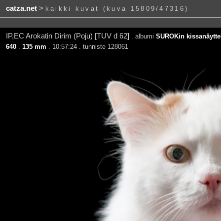
catza.net
>
kaikki kuvat (kuva 15809/47316)
IP,EC Arokatin Dirim (Poju) [TUV d 62]
. albumi
SUROKin kissanäyttel
640
.
135 mm
. 10:57:24 . tunniste 128061