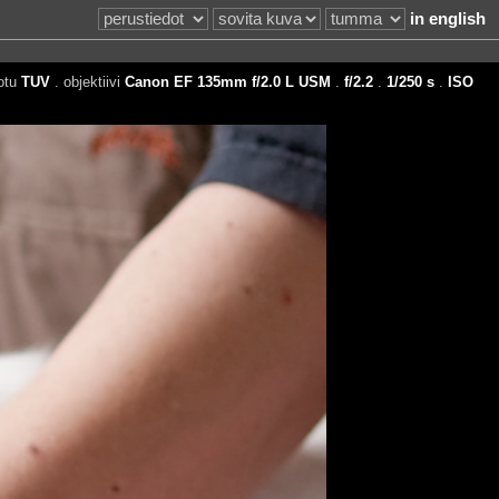
in english
otu
TUV
. objektiivi
Canon EF 135mm f/2.0 L USM
.
f/2.2
.
1/250 s
.
ISO