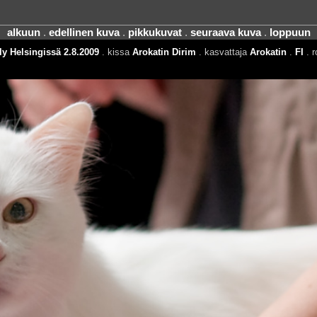
alkuun
.
edellinen kuva
.
pikkukuvat
.
seuraava kuva
.
loppuun
y Helsingissä 2.8.2009
. kissa
Arokatin Dirim
. kasvattaja
Arokatin
.
FI
. r