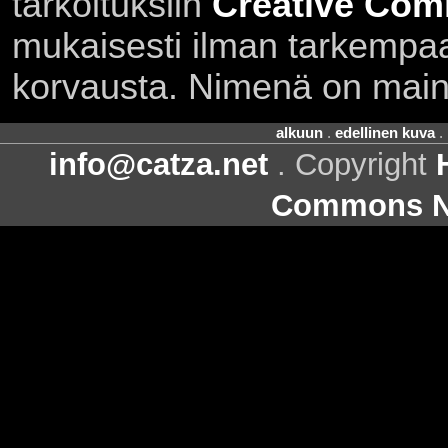
tarkoituksiin
Creative Com
mukaisesti ilman tarkempaa 
korvausta. Nimenä on main
alkuun
.
edellinen kuva
.
info@catza.net
. Copyright
Commons Ni