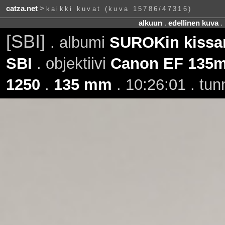
catza.net
>
kaikki kuvat (kuva 15786/47316)
alkuun
.
edellinen kuva
.
[SBI]
. albumi
SUROKin kissan
SBI
. objektiivi
Canon EF 135m
1250
.
135 mm
. 10:26:01 . tun