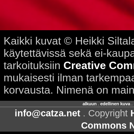
Kaikki kuvat © Heikki Siltal
käytettävissä sekä ei-kaupall
tarkoituksiin
Creative Com
mukaisesti ilman tarkempaa 
korvausta. Nimenä on main
alkuun
.
edellinen kuva
.
info@catza.net
. Copyright
Commons Ni