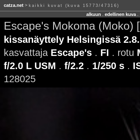
catza.net
>
kaikki kuvat (kuva 15773/47316)
alkuun
.
edellinen kuva
.
Escape's Mokoma (Moko) 
kissanäyttely Helsingissä 2.8
kasvattaja
Escape's
.
FI
. rotu
f/2.0 L USM
.
f/2.2
.
1/250 s
.
I
128025