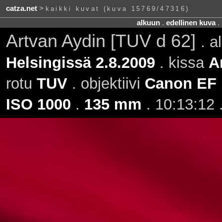
catza.net
>
kaikki kuvat (kuva 15769/47316)
alkuun
.
edellinen kuva
.
Artvan Aydin [TUV d 62]
. 
Helsingissä 2.8.2009
. kissa
A
rotu
TUV
. objektiivi
Canon EF 
ISO 1000
.
135 mm
. 10:13:12 