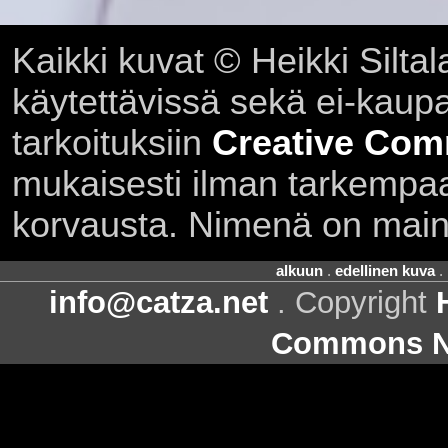
Kaikki kuvat © Heikki Siltal
käytettävissä sekä ei-kaupall
tarkoituksiin
Creative Com
mukaisesti ilman tarkempaa 
korvausta. Nimenä on main
alkuun
.
edellinen kuva
.
info@catza.net
. Copyright
Commons Ni