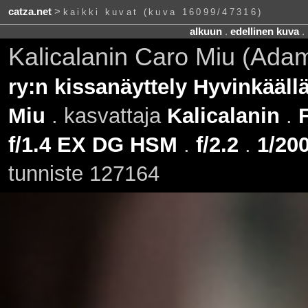
catza.net
>
kaikki kuvat (kuva 16099/47316)
alkuun
.
edellinen kuva
.
Kalicalanin Caro Miu (Ada
ry:n kissanäyttely Hyvinkääll
Miu
. kasvattaja
Kalicalanin
.
F
f/1.4 EX DG HSM
.
f/2.2
.
1/200
tunniste 127164