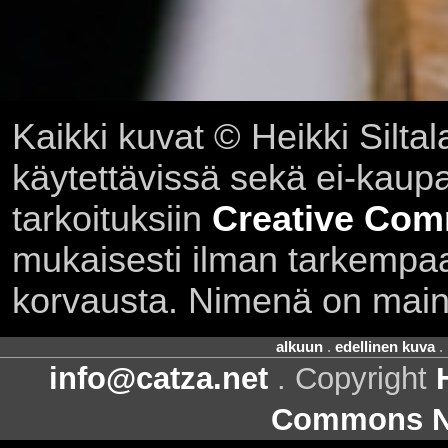
Kaikki kuvat © Heikki Siltal
käytettävissä sekä ei-kaupall
tarkoituksiin
Creative Com
mukaisesti ilman tarkempaa 
korvausta. Nimenä on main
alkuun
.
edellinen kuva
.
info@catza.net
. Copyright
Commons Ni