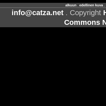
alkuun
.
edellinen kuva
.
info@catza.net
. Copyright
Commons Ni