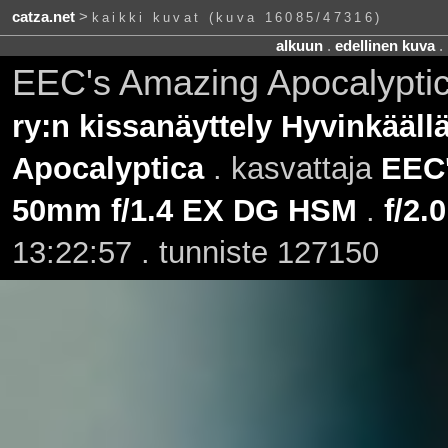
catza.net
>
kaikki kuvat (kuva 16085/47316)
alkuun
.
edellinen kuva
.
EEC's Amazing Apocalypti
ry:n kissanäyttely Hyvinkääll
Apocalyptica
. kasvattaja
EEC
50mm f/1.4 EX DG HSM
.
f/2.0
13:22:57 . tunniste 127150