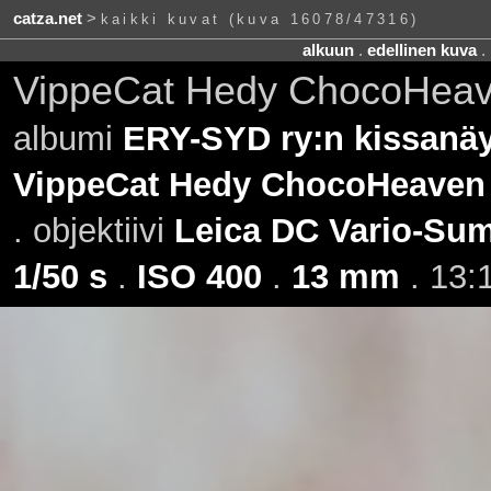
catza.net
>
kaikki kuvat (kuva 16078/47316)
alkuun
.
edellinen kuva
.
VippeCat Hedy ChocoHeave
albumi
ERY-SYD ry:n kissanäyt
VippeCat Hedy ChocoHeaven
. objektiivi
Leica DC Vario-Sum
1/50 s
.
ISO 400
.
13 mm
. 13: