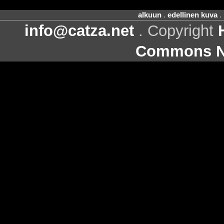
alkuun
.
edellinen kuva
.
info@catza.net
. Copyright
Commons Ni