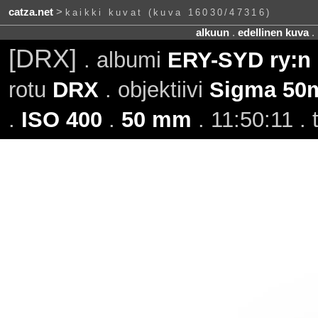
catza.net
>
kaikki kuvat (kuva 16030/47316)
alkuun
.
edellinen kuva
.
[DRX]
. albumi
ERY-SYD ry:n k
rotu
DRX
. objektiivi
Sigma 50
.
ISO 400
.
50 mm
. 11:50:11 .