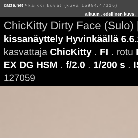
catza.net
>
kaikki kuvat (kuva 15994/47316)
alkuun
.
edellinen kuva
.
ChicKitty Dirty Face (Sulo)
kissanäyttely Hyvinkäällä 6.6
kasvattaja
ChicKitty
.
FI
. rotu
EX DG HSM
.
f/2.0
.
1/200 s
.
127059