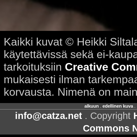
Kaikki kuvat © Heikki Siltal
käytettävissä sekä ei-kaupall
tarkoituksiin
Creative Com
mukaisesti ilman tarkempaa 
korvausta. Nimenä on main
alkuun
.
edellinen kuva
.
info@catza.net
. Copyright
Commons Ni