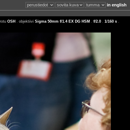
in english
rotu
OSH
. objektiivi
Sigma 50mm f/1.4 EX DG HSM
.
f/2.0
.
1/160 s
.