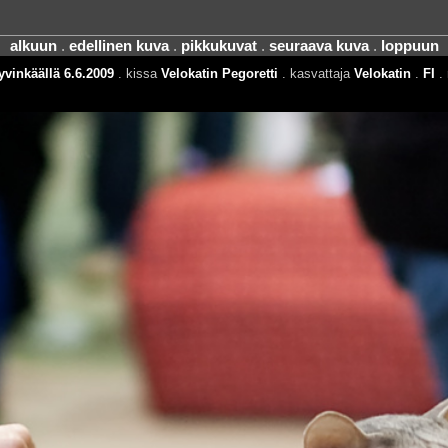
alkuun
.
edellinen kuva
.
pikkukuvat
.
seuraava kuva
.
loppuun
vinkäällä 6.6.2009
. kissa
Velokatin Pegoretti
. kasvattaja
Velokatin
.
FI
. 