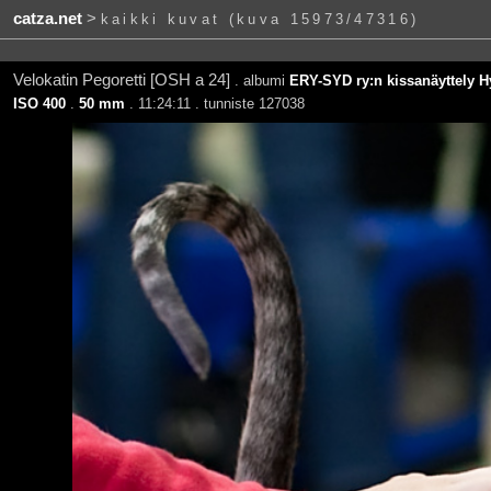
catza.net
>
kaikki kuvat (kuva 15973/47316)
Velokatin Pegoretti [OSH a 24]
. albumi
ERY-SYD ry:n kissanäyttely Hy
ISO 400
.
50 mm
. 11:24:11 . tunniste 127038