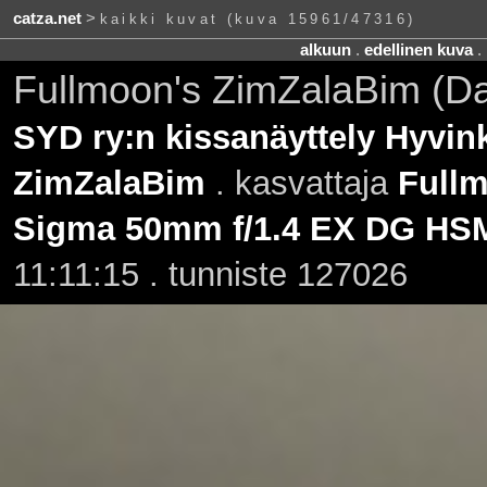
catza.net
>
kaikki kuvat (kuva 15961/47316)
alkuun
.
edellinen kuva
.
Fullmoon's ZimZalaBim (D
SYD ry:n kissanäyttely Hyvink
ZimZalaBim
. kasvattaja
Full
Sigma 50mm f/1.4 EX DG HS
11:11:15 . tunniste 127026