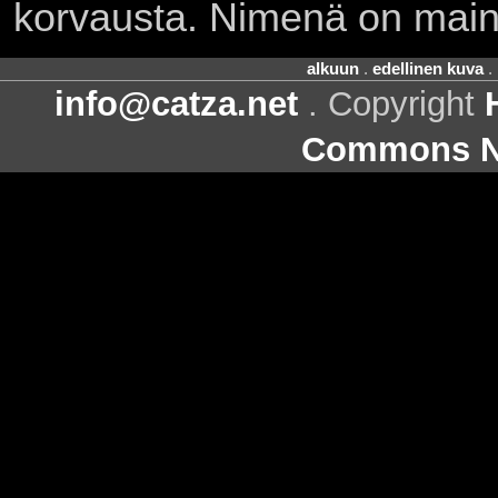
korvausta. Nimenä on main
alkuun
.
edellinen kuva
.
info@catza.net
. Copyright
Commons Ni