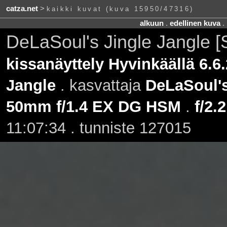
catza.net
>
kaikki kuvat (kuva 15950/47316)
alkuun
.
edellinen kuva
.
DeLaSoul's Jingle Jangle [
kissanäyttely Hyvinkäällä 6.6
Jangle
. kasvattaja
DeLaSoul'
50mm f/1.4 EX DG HSM
.
f/2.2
11:07:34 . tunniste 127015