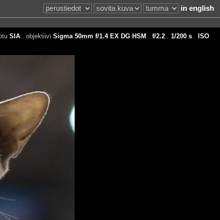
in english
otu
SIA
. objektiivi
Sigma 50mm f/1.4 EX DG HSM
.
f/2.2
.
1/200 s
.
ISO