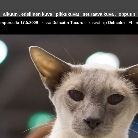
alkuun
.
edellinen kuva
.
pikkukuvat
.
seuraava kuva
.
loppuun
ampereella 17.5.2009
. kissa
Delicatin Tucurui
. kasvattaja
Delicatin
.
FI
. r