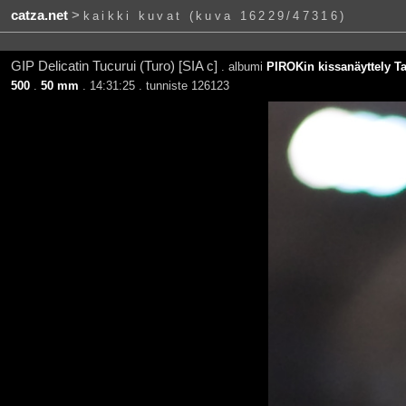
catza.net
>
kaikki kuvat (kuva 16229/47316)
GIP Delicatin Tucurui (Turo) [SIA c]
. albumi
PIROKin kissanäyttely T
500
.
50 mm
. 14:31:25 . tunniste 126123