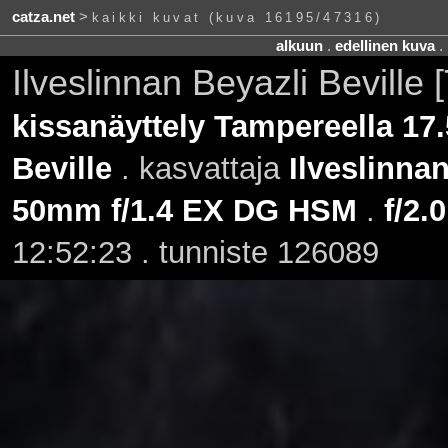
catza.net
>
kaikki kuvat (kuva 16195/47316)
alkuun
.
edellinen kuva
.
Ilveslinnan Beyazli Beville
kissanäyttely Tampereella 17
Beville
. kasvattaja
Ilveslinna
50mm f/1.4 EX DG HSM
.
f/2.0
12:52:23 . tunniste 126089