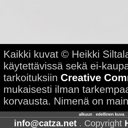
Kaikki kuvat © Heikki Siltal
käytettävissä sekä ei-kaupall
tarkoituksiin
Creative Com
mukaisesti ilman tarkempaa 
korvausta. Nimenä on main
alkuun
.
edellinen kuva
.
info@catza.net
. Copyright