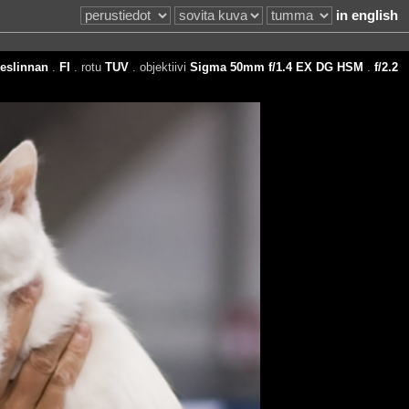
in english
veslinnan
.
FI
. rotu
TUV
. objektiivi
Sigma 50mm f/1.4 EX DG HSM
.
f/2.2