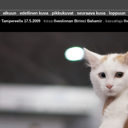
alkuun
.
edellinen kuva
.
pikkukuvat
.
seuraava kuva
.
loppuun
 Tampereella 17.5.2009
. kissa
Ilveslinnan Birinci Bahamir
. kasvattaja
Il