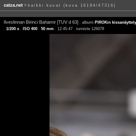
catza.net
>
kaikki kuvat (kuva 16184/47316)
Ilveslinnan Birinci Bahamir [TUV d 63]
. albumi
PIROKin kissanäyttely
.
1/200 s
.
ISO 400
.
50 mm
. 12:45:47 . tunniste 126078