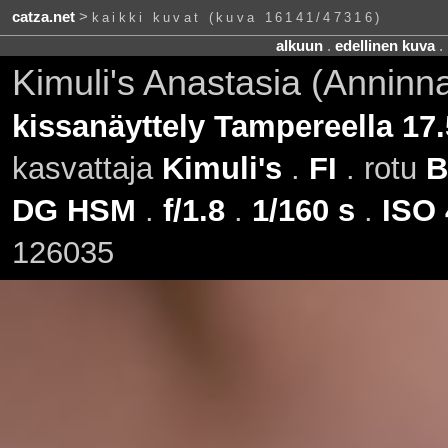
catza.net
>
kaikki kuvat (kuva 16141/47316)
alkuun
.
edellinen kuva
.
Kimuli's Anastasia (Anninn
kissanäyttely Tampereella 17
kasvattaja
Kimuli's
.
FI
. rotu
B
DG HSM
.
f/1.8
.
1/160 s
.
ISO 
126035