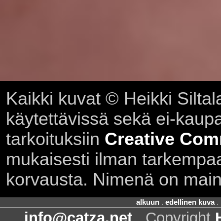
Kaikki kuvat © Heikki Siltal
käytettävissä sekä ei-kaupall
tarkoituksiin
Creative Com
mukaisesti ilman tarkempaa 
korvausta. Nimenä on main
alkuun
.
edellinen kuva
.
info@catza.net
. Copyright