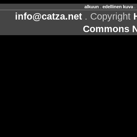
alkuun
.
edellinen kuva
.
info@catza.net
. Copyright
Commons Ni