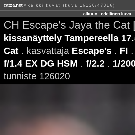
catza.net
>
kaikki kuvat (kuva 16126/47316)
alkuun
.
edellinen kuva
.
CH Escape's Jaya the Cat
kissanäyttely Tampereella 17
Cat
. kasvattaja
Escape's
.
FI
.
f/1.4 EX DG HSM
.
f/2.2
.
1/200
tunniste 126020